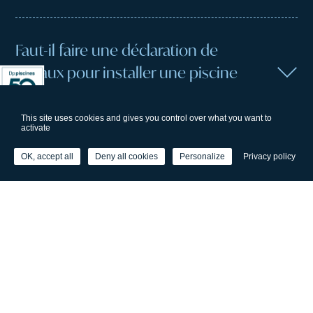
Faut-il faire une déclaration de
travaux pour installer une piscine
container chez soi ?
This site uses cookies and gives you control over what you want to
activate
Quelle surface d’emprise au sol
OK, accept all
Deny all cookies
Personalize
Privacy policy
prévoir pour une piscine container ?
Quelle est la profondeur d’une
piscine container ?